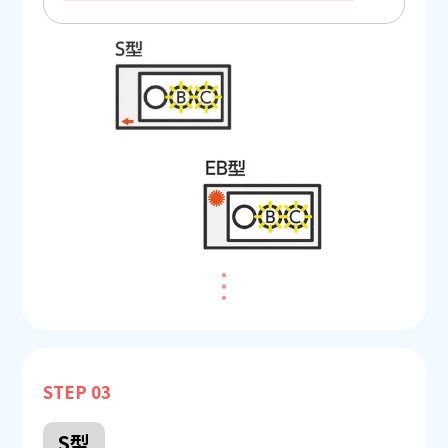
STEP 03
S型