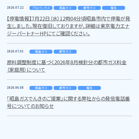
2026.07.22
プロパンガス
昭島ガス
都市ガス
電気
【停電情報】7月22日（水）12時04分頃昭島市内で停電が発
生しました。現在復旧しておりますが、詳細は東京電力エナ
ジーパートナーHPにてご確認ください。
2026.07.01
昭島ガス
都市ガス
原料調整制度に基づく2026年8月検針分の都市ガス料金
（家庭用）について
2026.06.08
昭島ガス
都市ガス
電気
「昭島ガスでんきのご提案」に関する弊社からの発信電話番
号についてのお知らせ