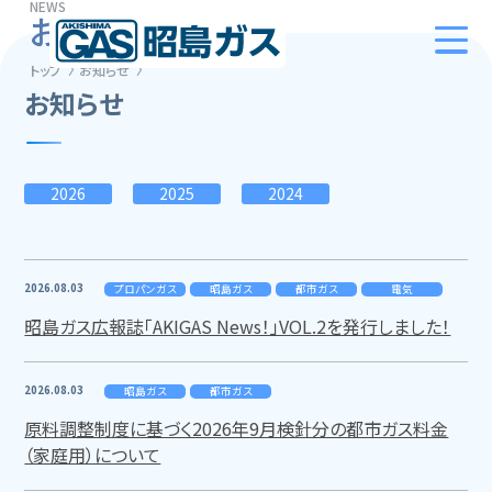
NEWS
お知らせ
トップ
お知らせ
お知らせ
2026
2025
2024
2026.08.03
プロパンガス
昭島ガス
都市ガス
電気
昭島ガス広報誌「AKIGAS News！」VOL.2を発行しました！
2026.08.03
昭島ガス
都市ガス
原料調整制度に基づく2026年9月検針分の都市ガス料金
（家庭用）について