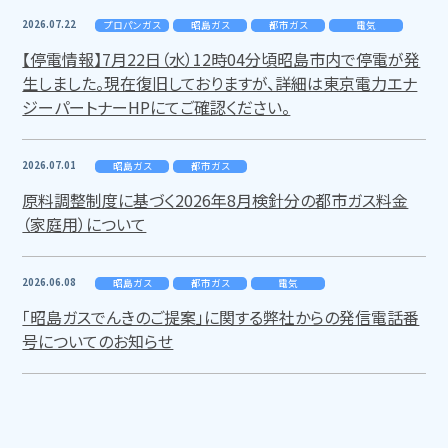
2026.07.22
プロパンガス
昭島ガス
都市ガス
電気
【停電情報】7月22日（水）12時04分頃昭島市内で停電が発
生しました。現在復旧しておりますが、詳細は東京電力エナ
ジーパートナーHPにてご確認ください。
2026.07.01
昭島ガス
都市ガス
原料調整制度に基づく2026年8月検針分の都市ガス料金
（家庭用）について
2026.06.08
昭島ガス
都市ガス
電気
「昭島ガスでんきのご提案」に関する弊社からの発信電話番
号についてのお知らせ