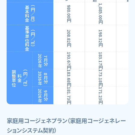
（円／月）
1,085.00円
1,908.20
980.00円
基本料金
基準単位料金
（円／㎥）
208.82円
198.32円
170.88
193.67円
183.17円
155.73
2026年
7月分
（円／㎥）
183.68円
173.18円
145.74
調整単位
2026年
8月分
料金
181.73円
171.23円
143.79
2026年
9月分
家庭用コージェネプラン（家庭用コージェネレー
ションシステム契約）