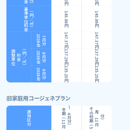
基準単位料金
（円／㎥）
145.86円
145.86円
147.37円
147.37円
2026年
7月分
（円／㎥）
137.29円
137.29円
調整単位
2026年
8月分
料金
135.25円
135.25円
2026年
9月分
旧家庭用コージェネプラン
そ
の
他
期
（
5
1
1
月
冬
期
（
1
2
月
4
月
分
～
）
月
適用区分
～
分
）