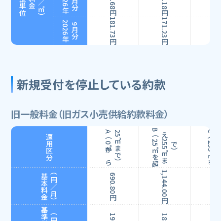
（円／㎥）
183.68円
173.18円
149.06
調整単位
2026年
8月分
料金
181.73円
171.23円
147.11
2026年
9月分
新規受付を停止している約款
旧一般料金（旧ガス小売供給約款料金）
B
2
5
㎥
を
超
2
5
5
㎥
ま
C
（
2
5
5
㎥
を
え
る
場
合
A
（
0
㎥
か
ら
2
5
㎥
ま
で
）
（
え
適用区分
で
）
（円／月）
1,144.00円
5,850.90
690.80円
基本料金