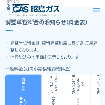
CITY GAS
都市ガス
トップ
都市ガス
都市ガス料金について
調整単位料金のお知らせ（料金表）
調整単位料金のお知らせ（料金表）
調整単位料金は、原料調整制度に基づき、毎月調
整しております。
消費税込みの単価を表示しております。
一般料金（ガス小売供給約款料金）
B
（
1
0
㎥
を
超
0
㎥
ま
C
5
0
㎥
を
超
1
0
0
㎥
ま
A
（
0
㎥
か
ら
1
0
㎥
ま
で
）
え
適用区分
5
で
）
（円／月）
1,085.00円
1,140.00
980.00円
基本料金