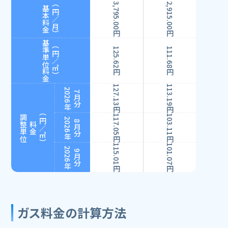
（円／月）
3,795.00円
2,915.00円
基本料金
基準単位料金
（円／㎥）
125.62円
111.68円
127.13円
113.19円
2026年
7月分
（円／㎥）
117.05円
103.11円
調整単位
2026年
8月分
料金
115.01円
101.07円
2026年
9月分
ガス料金の計算方法