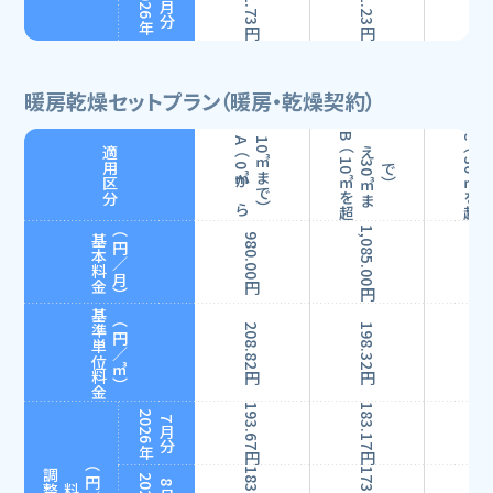
181.73円
171.23円
150.42
2026年
9月分
暖房乾燥セットプラン（暖房・乾燥契約）
B
（
1
0
㎥
を
超
0
㎥
ま
C
（
3
0
㎥
を
超
る
場
合
A
（
0
㎥
か
ら
1
0
㎥
ま
で
）
え
適用区分
3
で
）
（円／月）
1,085.00円
1,808.60
980.00円
基本料金
基準単位料金
（円／㎥）
208.82円
198.32円
174.20
193.67円
183.17円
159.05
2026年
7月分