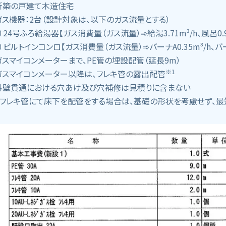
新築の戸建て木造住宅
ガス機器：2台（設計対象は、以下のガス流量とする）
1）24号ふろ給湯器【ガス消費量（ガス流量）➾給湯3.71m³/h、風呂0.9
2）ビルトインコンロ【ガス消費量（ガス流量）➾バーナA0.35m³/h、バーナ
ガスマイコンメーターまで、PE管の埋設配管（延長9m）
※1
ガスマイコンメーター以降は、フレキ管の露出配管
外壁貫通における穴あけ及び穴補修は見積りに含まない
 フレキ管にて床下を配管をする場合は、基礎の形状を考慮せず、