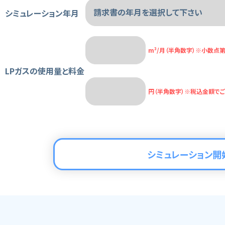
シミュレーション年月
m³/月（半角数字）
※小数点第
LPガスの使用量と料金
円（半角数字）
※税込金額でご