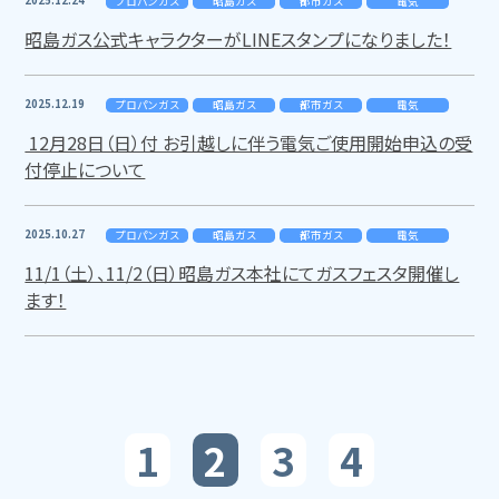
2025.12.24
プロパンガス
昭島ガス
都市ガス
電気
昭島ガス公式キャラクターがLINEスタンプになりました！
2025.12.19
プロパンガス
昭島ガス
都市ガス
電気
12月28日（日）付 お引越しに伴う電気ご使用開始申込の受
付停止について
2025.10.27
プロパンガス
昭島ガス
都市ガス
電気
11/1（土）、11/2（日）昭島ガス本社にてガスフェスタ開催し
ます！
1
2
3
4