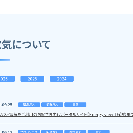
電気について
2026
2025
2024
.09.25
昭島ガス
都市ガス
電気
ガス・電気をご利用のお客さま向けポータルサイト【Energy view TG】始ま
.06.12
プロパンガス
昭島ガス
都市ガス
電気